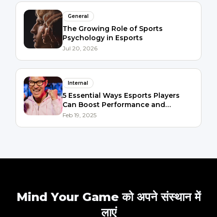
General
The Growing Role of Sports
Psychology in Esports
Jul 20, 2026
Internal
5 Essential Ways Esports Players
Can Boost Performance and
Wellbeing
Feb 19, 2025
Mind Your Game को अपने संस्थान में
लाएं