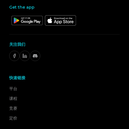
Get the app
关注我们
快速链接
平台
课程
竞赛
定价