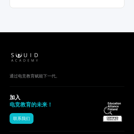
通过电竞教育赋能下一代。
加入
电竞教育的未来！
联系我们