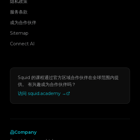
隐私政策
服务条款
成为合作伙伴
Sitemap
Connect AI
Squid 的课程通过官方区域合作伙伴在全球范围内提
供。
有兴趣成为合作伙伴吗？
访问 squid.academy
→
Company