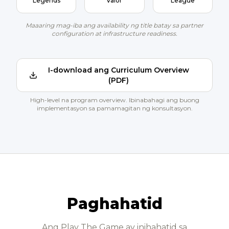
Legends
Valor
League
Maaaring mag-iba ang availability ng title batay sa partner
configuration at infrastructure readiness.
I-download ang Curriculum Overview
(PDF)
High-level na program overview. Ibinabahagi ang buong
implementasyon sa pamamagitan ng konsultasyon.
Paghahatid
Ang Play The Game ay inihahatid sa