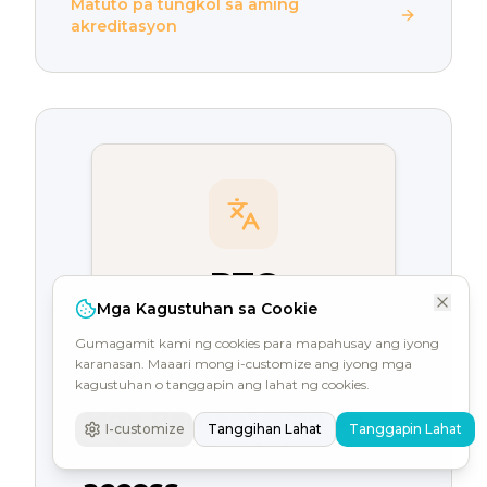
Matuto pa tungkol sa aming
akreditasyon
PTG
Mga Kagustuhan sa Cookie
CEFR ALIGNED
Gumagamit kami ng cookies para mapahusay ang iyong
karanasan. Maaari mong i-customize ang iyong mga
kagustuhan o tanggapin ang lahat ng cookies.
Mga Pamantayan sa
I-customize
Tanggihan Lahat
Tanggapin Lahat
Wika at Pagiging Naa-