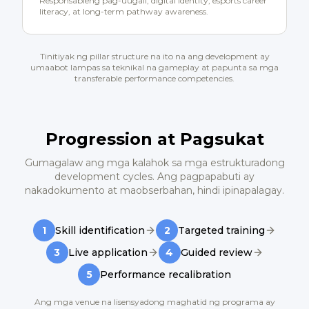
Responsableng pag-uugali, digital identity, esports career
literacy, at long-term pathway awareness.
Tinitiyak ng pillar structure na ito na ang development ay
umaabot lampas sa teknikal na gameplay at papunta sa mga
transferable performance competencies.
Progression at Pagsukat
Gumagalaw ang mga kalahok sa mga estrukturadong
development cycles. Ang pagpapabuti ay
nakadokumento at maobserbahan, hindi ipinapalagay.
1
Skill identification
2
Targeted training
3
Live application
4
Guided review
5
Performance recalibration
Ang mga venue na lisensyadong maghatid ng programa ay