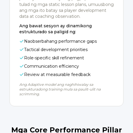
tulad ng mga static lesson plans, umuusbong
ang mga ito batay sa player development
data at coaching observation.
Ang bawat sesyon ay dinamikong
estrukturado sa paligid ng:
Naobserbahang performance gaps
Tactical development priorities
Role-specific skill refinement
Communication efficiency
Review at measurable feedback
Ang Adaptive model ang naghihiwalay sa
estrukturadong training mula sa paulit-ulit na
scrimming.
Mga Core Performance Pillar