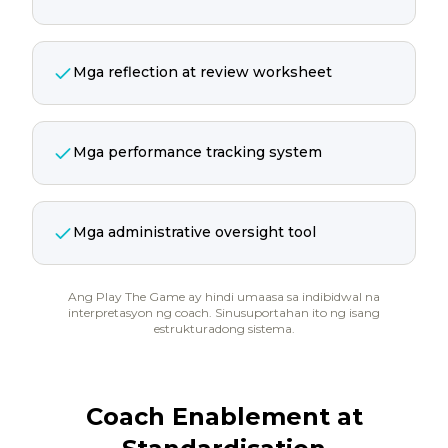
Mga reflection at review worksheet
Mga performance tracking system
Mga administrative oversight tool
Ang Play The Game ay hindi umaasa sa indibidwal na
interpretasyon ng coach. Sinusuportahan ito ng isang
estrukturadong sistema.
Coach Enablement at