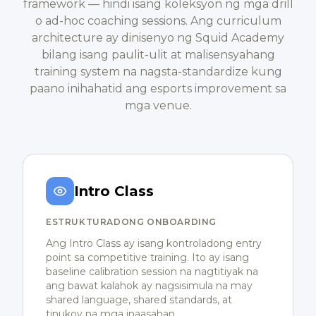
framework — hindi isang koleksyon ng mga drill
o ad-hoc coaching sessions. Ang curriculum
architecture ay dinisenyo ng Squid Academy
bilang isang paulit-ulit at malisensyahang
training system na nagsta-standardize kung
paano inihahatid ang esports improvement sa
mga venue.
Intro Class
ESTRUKTURADONG ONBOARDING
Ang Intro Class ay isang kontroladong entry
point sa competitive training. Ito ay isang
baseline calibration session na nagtitiyak na
ang bawat kalahok ay nagsisimula na may
shared language, shared standards, at
tinukoy na mga inaasahan.